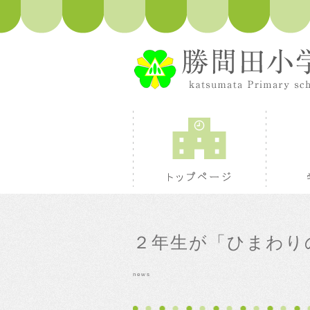
トップペ
２年生が「ひまわり
news