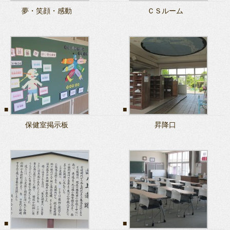
夢・笑顔・感動
ＣＳルーム
保健室掲示板
昇降口